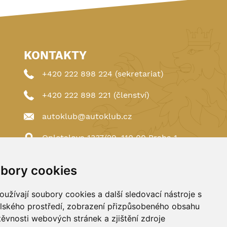
KONTAKTY
+420 222 898 224 (sekretariat)
+420 222 898 221 (členství)
autoklub@autoklub.cz
Opletalova 1337/29, 110 00 Praha 1
bory cookies
užívají soubory cookies a další sledovací nástroje s
elského prostředí, zobrazení přizpůsobeného obsahu
těvnosti webových stránek a zjištění zdroje
Spravováno a hostováno u
DIGITREE