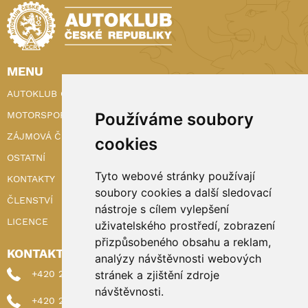
MENU
AUTOKLUB ČR
Používáme soubory
MOTORSPORT
ZÁJMOVÁ ČINNOST
cookies
OSTATNÍ
Tyto webové stránky používají
KONTAKTY
soubory cookies a další sledovací
ČLENSTVÍ
nástroje s cílem vylepšení
LICENCE
uživatelského prostředí, zobrazení
přizpůsobeného obsahu a reklam,
KONTAKTY
analýzy návštěvnosti webových
stránek a zjištění zdroje
+420 222 898 224 (sekretariat)
návštěvnosti.
+420 222 898 221 (členství)