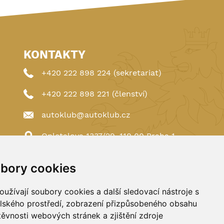
KONTAKTY
+420 222 898 224 (sekretariat)
+420 222 898 221 (členství)
autoklub@autoklub.cz
Opletalova 1337/29, 110 00 Praha 1
bory cookies
užívají soubory cookies a další sledovací nástroje s
elského prostředí, zobrazení přizpůsobeného obsahu
těvnosti webových stránek a zjištění zdroje
Spravováno a hostováno u
DIGITREE