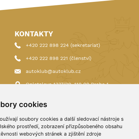
KONTAKTY
+420 222 898 224 (sekretariat)
+420 222 898 221 (členství)
autoklub@autoklub.cz
Opletalova 1337/29, 110 00 Praha 1
bory cookies
užívají soubory cookies a další sledovací nástroje s
elského prostředí, zobrazení přizpůsobeného obsahu
těvnosti webových stránek a zjištění zdroje
Spravováno a hostováno u
DIGITREE