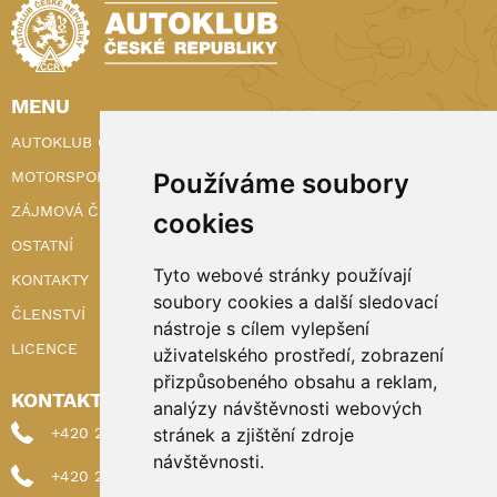
MENU
AUTOKLUB ČR
MOTORSPORT
Používáme soubory
ZÁJMOVÁ ČINNOST
cookies
OSTATNÍ
Tyto webové stránky používají
KONTAKTY
soubory cookies a další sledovací
ČLENSTVÍ
nástroje s cílem vylepšení
LICENCE
uživatelského prostředí, zobrazení
přizpůsobeného obsahu a reklam,
KONTAKTY
analýzy návštěvnosti webových
+420 222 898 224 (sekretariat)
stránek a zjištění zdroje
návštěvnosti.
+420 222 898 221 (členství)