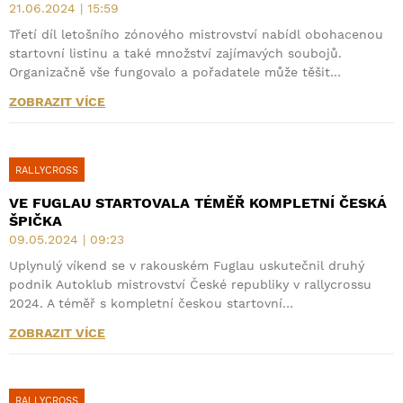
21.06.2024 | 15:59
Třetí díl letošního zónového mistrovství nabídl obohacenou
startovní listinu a také množství zajímavých soubojů.
Organizačně vše fungovalo a pořadatele může těšit…
ZOBRAZIT VÍCE
RALLYCROSS
VE FUGLAU STARTOVALA TÉMĚŘ KOMPLETNÍ ČESKÁ
ŠPIČKA
09.05.2024 | 09:23
Uplynulý víkend se v rakouském Fuglau uskutečnil druhý
podnik Autoklub mistrovství České republiky v rallycrossu
2024. A téměř s kompletní českou startovní…
ZOBRAZIT VÍCE
RALLYCROSS