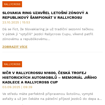
RALLYCROSS
SLOVAKIA RING UZAVŘEL LETOŠNÍ ZÓNOVÝ A
REPUBLIKOVÝ ŠAMPIONÁT V RALLYCROSU
23.10.2025 | 15:53
Dá se říct, že Slovakiaring je už tradiční sezonní tečkou.
V pátek ji "vytyčili" jezdci Rallycross Cupu, víkend patřil
zónovému a republikovému…
ZOBRAZIT VÍCE
RALLYCROSS
MČR V RALLYCROSSU N1600, ČESKÁ TROFEJ
HISTORICKÝCH AUTOMOBILŮ – MEMORIÁL JIŘÍHO
KADLECE A RALLYCROSS CUP
03.09.2025 | 09:39
Ve středu máte perfektně připravenou šotolinu, vymyté
asfalty a už jen čekáte na páteční příjezd jezdců do depa a…