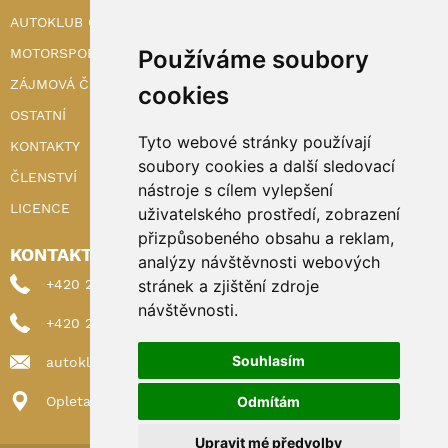
AUTOKLUB ČR
MOTORSPORT
Používáme soubory
ZÁJMOVÁ ČINNOST
cookies
OSTATNÍ
Tyto webové stránky používají
KONTAKTY
soubory cookies a další sledovací
ČLENSTVÍ
nástroje s cílem vylepšení
LICENCE
uživatelského prostředí, zobrazení
přizpůsobeného obsahu a reklam,
KONTAKTY
analýzy návštěvnosti webových
+420 222 898 224 (sekretariat)
stránek a zjištění zdroje
návštěvnosti.
+420 222 898 221 (členství)
Souhlasím
autoklub@autoklub.cz
Opletalova 1337/29, 110 00 Praha 1
Odmítám
Upravit mé předvolby