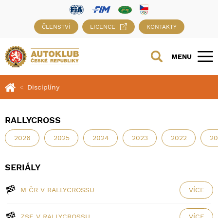
ČLENSTVÍ
LICENCE
KONTAKTY
MENU
Disciplíny
RALLYCROSS
2026
2025
2024
2023
2022
20
SERIÁLY
M ČR V RALLYCROSSU
VÍCE
ZSE V RALLYCROSSU
VÍCE