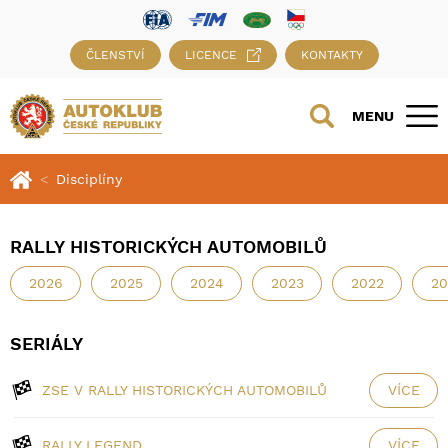
ČLENSTVÍ
LICENCE
KONTAKTY
MENU
Disciplíny
RALLY HISTORICKÝCH AUTOMOBILŮ
2026
2025
2024
2023
2022
20
SERIÁLY
ZSE V RALLY HISTORICKÝCH AUTOMOBILŮ
VÍCE
RALLY LEGEND
VÍCE