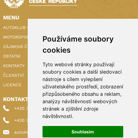
MENU
AUTOKLUB ČR
MOTORSPORT
Používáme soubory
ZÁJMOVÁ ČINNOST
cookies
OSTATNÍ
Tyto webové stránky používají
KONTAKTY
soubory cookies a další sledovací
ČLENSTVÍ
nástroje s cílem vylepšení
LICENCE
uživatelského prostředí, zobrazení
přizpůsobeného obsahu a reklam,
KONTAKTY
analýzy návštěvnosti webových
+420 222 898 224 (sekretariat)
stránek a zjištění zdroje
návštěvnosti.
+420 222 898 221 (členství)
Souhlasím
autoklub@autoklub.cz