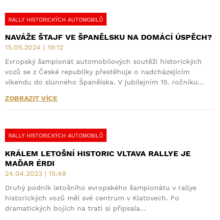
RALLY HISTORICKÝCH AUTOMOBILŮ
NAVÁŽE ŠTAJF VE ŠPANĚLSKU NA DOMÁCÍ ÚSPĚCH?
15.05.2024 | 19:12
Evropský šampionát automobilových soutěží historických
vozů se z České republiky přestěhuje o nadcházejícím
víkendu do slunného Španělska. V jubilejním 15. ročníku…
ZOBRAZIT VÍCE
RALLY HISTORICKÝCH AUTOMOBILŮ
KRÁLEM LETOŠNÍ HISTORIC VLTAVA RALLYE JE
MAĎAR ÉRDI
24.04.2023 | 15:48
Druhý podnik letošního evropského šampionátu v rallye
historických vozů měl své centrum v Klatovech. Po
dramatických bojích na trati si připsala…