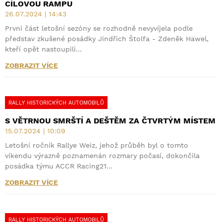
CÍLOVOU RAMPU
26.07.2024 | 14:43
První část letošní sezóny se rozhodně nevyvíjela podle
představ zkušené posádky Jindřich Štolfa - Zdeněk Hawel,
kteří opět nastoupili…
ZOBRAZIT VÍCE
RALLY HISTORICKÝCH AUTOMOBILŮ
S VĚTRNOU SMRŠTÍ A DEŠTĚM ZA ČTVRTÝM MÍSTEM
15.07.2024 | 10:09
Letošní ročník Rallye Weiz, jehož průběh byl o tomto
víkendu výrazně poznamenán rozmary počasí, dokončila
posádka týmu ACCR Racing21…
ZOBRAZIT VÍCE
RALLY HISTORICKÝCH AUTOMOBILŮ