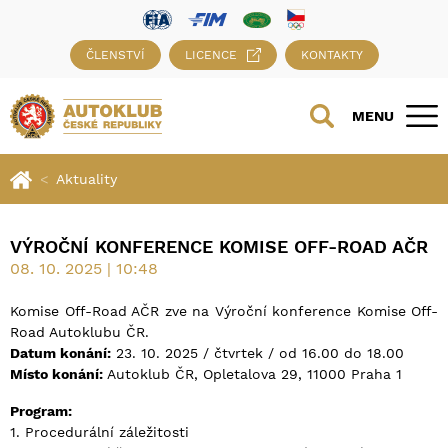
ČLENSTVÍ
LICENCE
KONTAKTY
MENU
Aktuality
VÝROČNÍ KONFERENCE KOMISE OFF-ROAD AČR
08. 10. 2025 | 10:48
Komise Off-Road AČR zve na Výroční konference Komise Off-
Road Autoklubu ČR.
Datum konání:
23. 10. 2025 / čtvrtek / od 16.00 do 18.00
Místo konání:
Autoklub ČR, Opletalova 29, 11000 Praha 1
Program:
1. Procedurální záležitosti