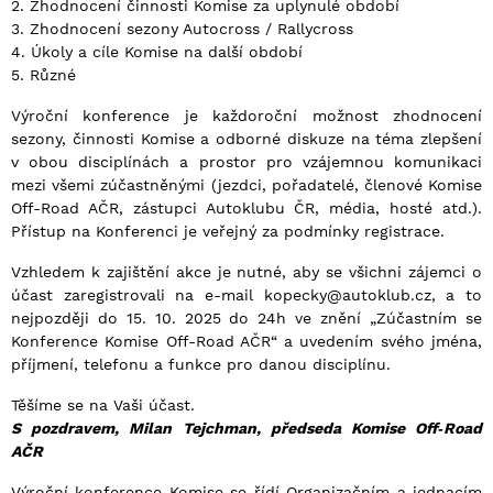
2. Zhodnocení činnosti Komise za uplynulé období
3. Zhodnocení sezony Autocross / Rallycross
4. Úkoly a cíle Komise na další období
5. Různé
Výroční konference je každoroční možnost zhodnocení
sezony, činnosti Komise a odborné diskuze na téma zlepšení
v obou disciplínách a prostor pro vzájemnou komunikaci
mezi všemi zúčastněnými (jezdci, pořadatelé, členové Komise
Off-Road AČR, zástupci Autoklubu ČR, média, hosté atd.).
Přístup na Konferenci je veřejný za podmínky registrace.
Vzhledem k zajištění akce je nutné, aby se všichni zájemci o
účast zaregistrovali na e-mail kopecky@autoklub.cz, a to
nejpozději do 15. 10. 2025 do 24h ve znění „Zúčastním se
Konference Komise Off-Road AČR“ a uvedením svého jména,
příjmení, telefonu a funkce pro danou disciplínu.
Těšíme se na Vaši účast.
S pozdravem, Milan Tejchman, předseda Komise Off‐Road
AČR
Výroční konference Komise se řídí Organizačním a jednacím