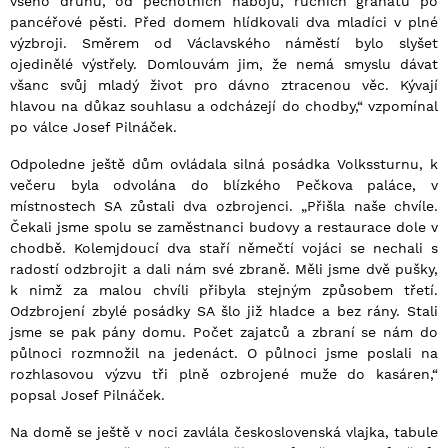
všeho druhu, od pěchotních nábojů, ručních granátů po
pancéřové pěsti. Před domem hlídkovali dva mladíci v plné
výzbroji. Směrem od Václavského náměstí bylo slyšet
ojedinělé výstřely. Domlouvám jim, že nemá smyslu dávat
všanc svůj mladý život pro dávno ztracenou věc. Kývají
hlavou na důkaz souhlasu a odcházejí do chodby,“ vzpomínal
po válce Josef Pilnáček.
Odpoledne ještě dům ovládala silná posádka Volkssturnu, k
večeru byla odvolána do blízkého Pečkova paláce, v
místnostech SA zůstali dva ozbrojenci. „Přišla naše chvíle.
Čekali jsme spolu se zaměstnanci budovy a restaurace dole v
chodbě. Kolemjdoucí dva staří němečtí vojáci se nechali s
radostí odzbrojit a dali nám své zbraně. Měli jsme dvě pušky,
k nimž za malou chvíli přibyla stejným způsobem třetí.
Odzbrojení zbylé posádky SA šlo již hladce a bez rány. Stali
jsme se pak pány domu. Počet zajatců a zbraní se nám do
půlnoci rozmnožil na jedenáct. O půlnoci jsme poslali na
rozhlasovou výzvu tři plně ozbrojené muže do kasáren,“
popsal Josef Pilnáček.
Na domě se ještě v noci zavlála československá vlajka, tabule