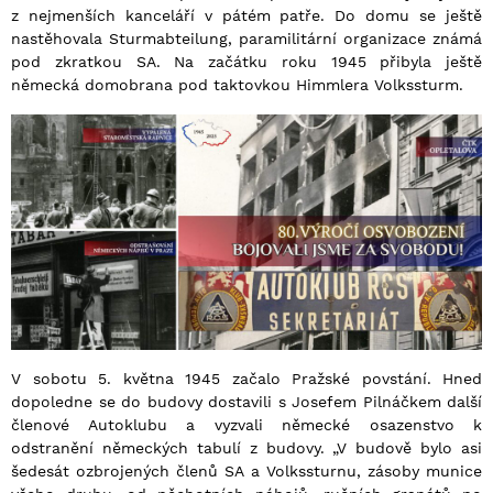
z nejmenších kanceláří v pátém patře. Do domu se ještě
nastěhovala Sturmabteilung, paramilitární organizace známá
pod zkratkou SA. Na začátku roku 1945 přibyla ještě
německá domobrana pod taktovkou Himmlera Volkssturm.
V sobotu 5. května 1945 začalo Pražské povstání. Hned
dopoledne se do budovy dostavili s Josefem Pilnáčkem další
členové Autoklubu a vyzvali německé osazenstvo k
odstranění německých tabulí z budovy. „V budově bylo asi
šedesát ozbrojených členů SA a Volkssturnu, zásoby munice