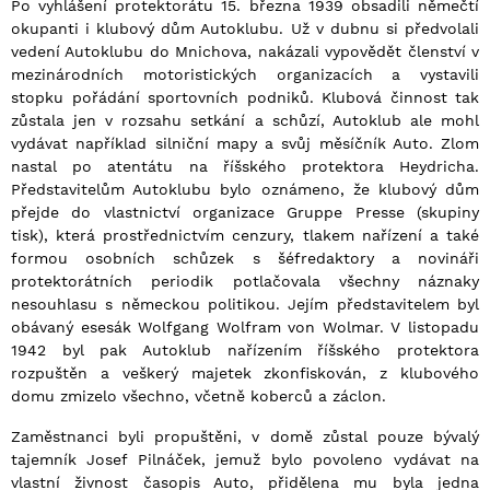
Po vyhlášení protektorátu 15. března 1939 obsadili němečtí
okupanti i klubový dům Autoklubu. Už v dubnu si předvolali
vedení Autoklubu do Mnichova, nakázali vypovědět členství v
mezinárodních motoristických organizacích a vystavili
stopku pořádání sportovních podniků. Klubová činnost tak
zůstala jen v rozsahu setkání a schůzí, Autoklub ale mohl
vydávat například silniční mapy a svůj měsíčník Auto. Zlom
nastal po atentátu na říšského protektora Heydricha.
Představitelům Autoklubu bylo oznámeno, že klubový dům
přejde do vlastnictví organizace Gruppe Presse (skupiny
tisk), která prostřednictvím cenzury, tlakem nařízení a také
formou osobních schůzek s šéfredaktory a novináři
protektorátních periodik potlačovala všechny náznaky
nesouhlasu s německou politikou. Jejím představitelem byl
obávaný esesák Wolfgang Wolfram von Wolmar. V listopadu
1942 byl pak Autoklub nařízením říšského protektora
rozpuštěn a veškerý majetek zkonfiskován, z klubového
domu zmizelo všechno, včetně koberců a záclon.
Zaměstnanci byli propuštěni, v domě zůstal pouze bývalý
tajemník Josef Pilnáček, jemuž bylo povoleno vydávat na
vlastní živnost časopis Auto, přidělena mu byla jedna