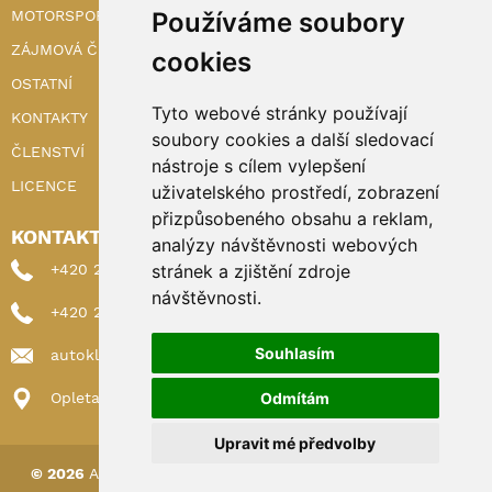
Používáme soubory
MOTORSPORT
ZÁJMOVÁ ČINNOST
cookies
OSTATNÍ
Tyto webové stránky používají
KONTAKTY
soubory cookies a další sledovací
ČLENSTVÍ
nástroje s cílem vylepšení
LICENCE
uživatelského prostředí, zobrazení
přizpůsobeného obsahu a reklam,
KONTAKTY
analýzy návštěvnosti webových
stránek a zjištění zdroje
+420 222 898 224 (sekretariat)
návštěvnosti.
+420 222 898 221 (členství)
Souhlasím
autoklub@autoklub.cz
Odmítám
Opletalova 1337/29, 110 00 Praha 1
Upravit mé předvolby
© 2026
AUTOKLUB ČESKÉ REPUBLIKY
|
Nastavení cookies