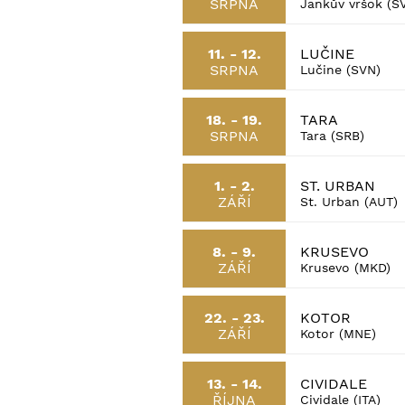
SRPNA
Jankův vršok (S
LUČINE
11. - 12.
SRPNA
Lučine (SVN)
TARA
18. - 19.
SRPNA
Tara (SRB)
ST. URBAN
1. - 2.
ZÁŘÍ
St. Urban (AUT)
KRUSEVO
8. - 9.
ZÁŘÍ
Krusevo (MKD)
KOTOR
22. - 23.
ZÁŘÍ
Kotor (MNE)
CIVIDALE
13. - 14.
ŘÍJNA
Cividale (ITA)