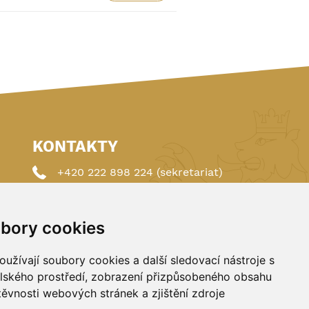
KONTAKTY
+420 222 898 224 (sekretariat)
+420 222 898 221 (členství)
bory cookies
autoklub@autoklub.cz
Opletalova 1337/29, 110 00 Praha 1
užívají soubory cookies a další sledovací nástroje s
elského prostředí, zobrazení přizpůsobeného obsahu
těvnosti webových stránek a zjištění zdroje