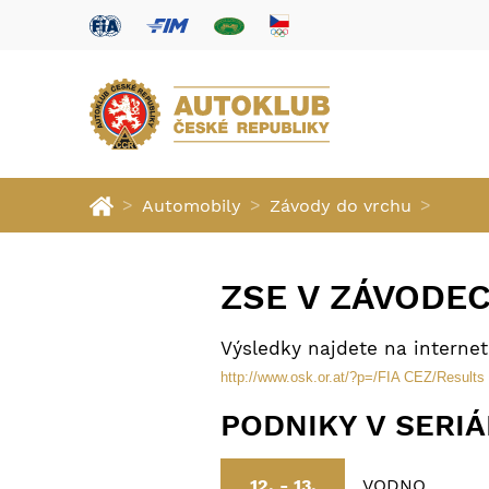
>
>
>
Automobily
Závody do vrchu
ZSE V ZÁVODE
Výsledky najdete na interne
http://www.osk.or.at/?p=/FIA CEZ/Result
PODNIKY V SERI
VODNO
12. - 13.