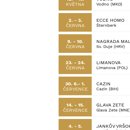
KVĚTNA
Vodno (MKD)
ECCE HOMO
2. - 3.
ČERVNA
Šternberk
NAGRADA MAL
9. - 10.
ČERVNA
Sv. Duje (HRV)
LIMANOVA
23. - 24.
ČERVNA
Limanova (POL)
CAZIN
30. 6.- 1.
ČERVENCE
Cazin (BIH)
GLAVA ZETE
14. - 15.
ČERVENCE
Glava Zete (MNE
JANKŮV VRŠO
4. - 5.