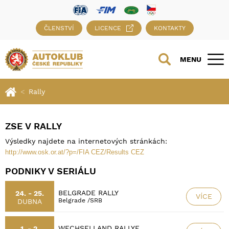
ČLENSTVÍ
LICENCE
KONTAKTY
MENU
Rally
ZSE V RALLY
Výsledky najdete na internetových stránkách:
http://www.osk.or.at/?p=/FIA CEZ/Results CEZ
PODNIKY V SERIÁLU
BELGRADE RALLY
24. - 25.
VÍCE
Belgrade /SRB
DUBNA
WECHSELLAND RALLYE
1. - 2.