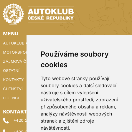
MENU
AUTOKLUB ČR
Používáme soubory
MOTORSPORT
ZÁJMOVÁ ČINNOST
cookies
OSTATNÍ
Tyto webové stránky používají
KONTAKTY
soubory cookies a další sledovací
ČLENSTVÍ
nástroje s cílem vylepšení
LICENCE
uživatelského prostředí, zobrazení
přizpůsobeného obsahu a reklam,
KONTAKTY
analýzy návštěvnosti webových
stránek a zjištění zdroje
+420 222 898 224 (sekretariat)
návštěvnosti.
+420 222 898 221 (členství)