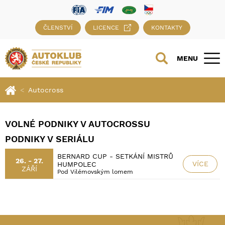
ČLENSTVÍ
LICENCE
KONTAKTY
MENU
Autocross
VOLNÉ PODNIKY V AUTOCROSSU
PODNIKY V SERIÁLU
BERNARD CUP - SETKÁNÍ MISTRŮ
26. - 27.
VÍCE
HUMPOLEC
ZÁŘÍ
Pod Vilémovským lomem