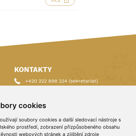
VÍCE
KONTAKTY
+420 222 898 224 (sekretariat)
+420 222 898 221 (členství)
bory cookies
autoklub@autoklub.cz
Opletalova 1337/29, 110 00 Praha 1
užívají soubory cookies a další sledovací nástroje s
elského prostředí, zobrazení přizpůsobeného obsahu
těvnosti webových stránek a zjištění zdroje