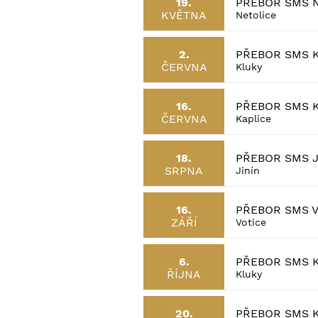
PŘEBOR SMS 
19.
KVĚTNA
Netolice
PŘEBOR SMS 
2.
ČERVNA
Kluky
PŘEBOR SMS 
16.
ČERVNA
Kaplice
PŘEBOR SMS J
18.
SRPNA
Jinín
PŘEBOR SMS 
16.
ZÁŘÍ
Votice
PŘEBOR SMS 
6.
ŘÍJNA
Kluky
PŘEBOR SMS 
20.