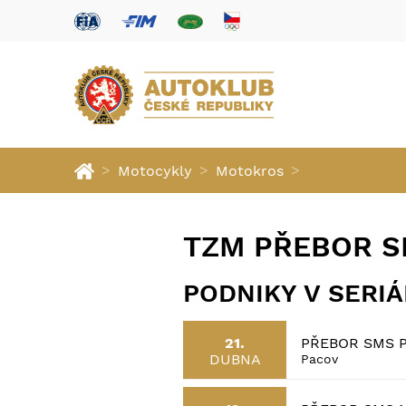
>
>
>
Motocykly
Motokros
TZM PŘEBOR S
PODNIKY V SERI
PŘEBOR SMS 
21.
DUBNA
Pacov