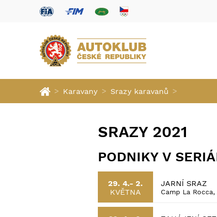
>
>
>
Karavany
Srazy karavanů
SRAZY 2021
PODNIKY V SERI
JARNÍ SRAZ
29. 4.- 2.
KVĚTNA
Camp La Rocca, V