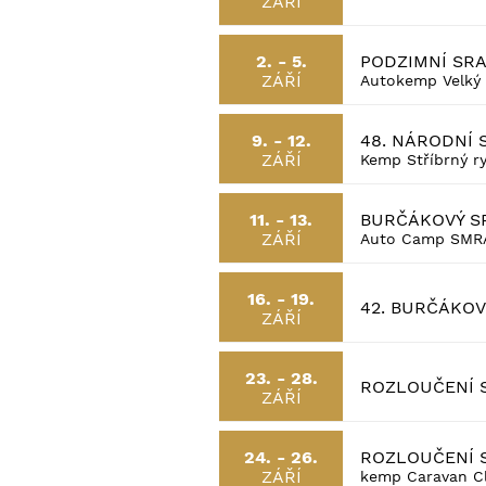
ZÁŘÍ
PODZIMNÍ SR
2. - 5.
ZÁŘÍ
Autokemp Velký 
48. NÁRODNÍ 
9. - 12.
ZÁŘÍ
Kemp Stříbrný r
BURČÁKOVÝ S
11. - 13.
ZÁŘÍ
Auto Camp SMR
16. - 19.
42. BURČÁKOV
ZÁŘÍ
23. - 28.
ROZLOUČENÍ 
ZÁŘÍ
ROZLOUČENÍ 
24. - 26.
ZÁŘÍ
kemp Caravan Cl