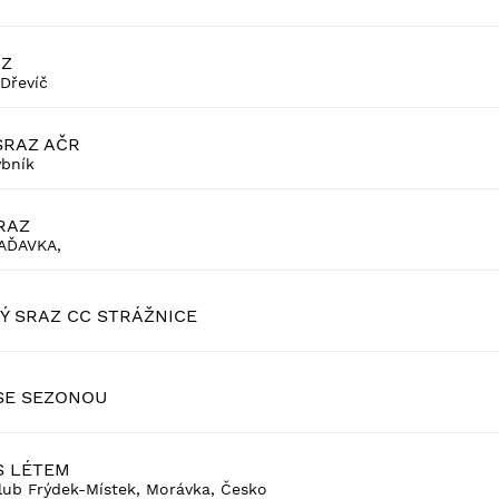
AZ
Dřevíč
SRAZ AČR
ybník
RAZ
AĎAVKA,
Ý SRAZ CC STRÁŽNICE
SE SEZONOU
S LÉTEM
ub Frýdek-Místek, Morávka, Česko