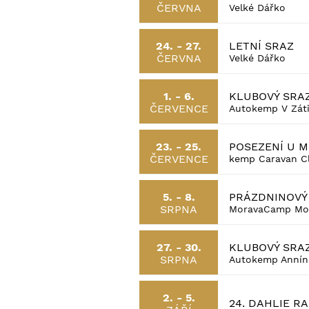
ČERVNA
Velké Dářko
LETNÍ SRAZ
24. - 27.
ČERVNA
Velké Dářko
KLUBOVÝ SRA
1. - 6.
ČERVENCE
Autokemp V Záti
POSEZENÍ U 
23. - 25.
ČERVENCE
kemp Caravan Cl
PRÁZDNINOVÝ
5. - 8.
SRPNA
MoravaCamp Mo
KLUBOVÝ SRA
27. - 30.
SRPNA
Autokemp Annín
2. - 5.
24. DAHLIE R