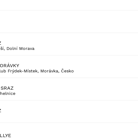
Z
ší, Dolní Morava
MORÁVKY
ub Frýdek-Místek, Morávka, Česko
 SRAZ
helnice
Z
ALLYE