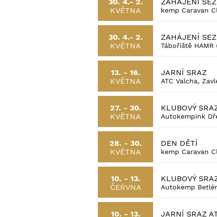
ZAHÁJENÍ SE
30. 4.- 2.
KVĚTNA
kemp Caravan Cl
ZAHÁJENÍ SEZ
30. 4.- 2.
KVĚTNA
Tábořiště HAMR
JARNÍ SRAZ
13. - 16.
KVĚTNA
ATC Valcha, Zavl
KLUBOVÝ SRA
27. - 30.
KVĚTNA
Autokempink Dře
DEN DĚTÍ
28. - 30.
KVĚTNA
kemp Caravan Cl
KLUBOVÝ SRA
10. - 13.
ČERVNA
Autokemp Betlém
JARNÍ SRAZ AT
10. - 13.