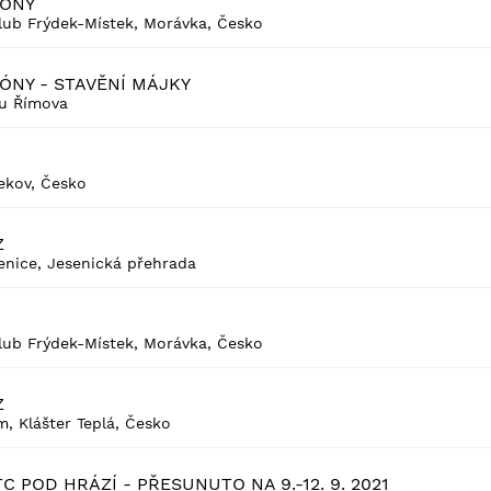
ZONY
ub Frýdek-Místek, Morávka, Česko
ÓNY - STAVĚNÍ MÁJKY
 u Římova
ekov, Česko
Z
nice, Jesenická přehrada
ub Frýdek-Místek, Morávka, Česko
Z
, Klášter Teplá, Česko
C POD HRÁZÍ - PŘESUNUTO NA 9.-12. 9. 2021