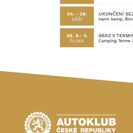
UKONČENÍ SE
24. - 28.
ZÁŘÍ
Hamr kemp, Řím
SRAZ V TERMI
26. 9.- 3.
ŘÍJNA
Camping Terme 30