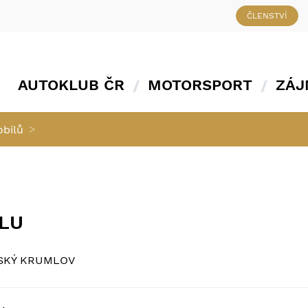
ČLENSTVÍ
AUTOKLUB ČR
MOTORSPORT
ZÁJ
>
obilů
ÁLU
ESKÝ KRUMLOV