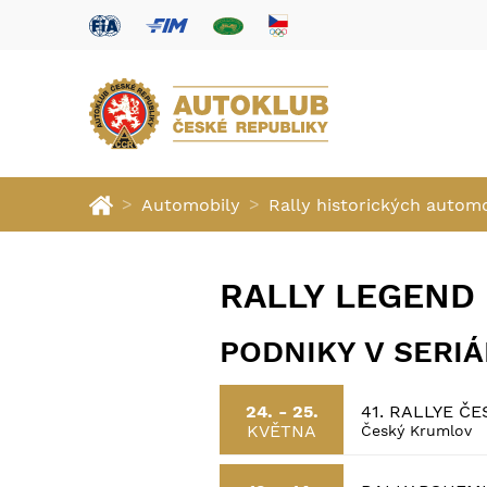
>
>
Automobily
Rally historických autom
RALLY LEGEND
PODNIKY V SERI
41. RALLYE Č
24. - 25.
KVĚTNA
Český Krumlov