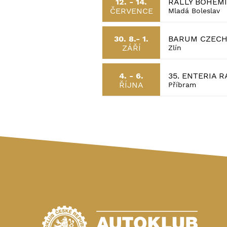
RALLY BOHEM
12. - 14.
ČERVENCE
Mladá Boleslav
BARUM CZECH 
30. 8.- 1.
ZÁŘÍ
Zlín
35. ENTERIA 
4. - 6.
ŘÍJNA
Příbram