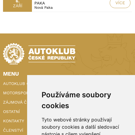
6.
VÍCE
PAKA
ZÁŘÍ
Nová Paka
MENU
AUTOKLUB ČR
Používáme soubory
MOTORSPORT
ZÁJMOVÁ ČINNOST
cookies
OSTATNÍ
Tyto webové stránky používají
KONTAKTY
soubory cookies a další sledovací
ČLENSTVÍ
nástroje s cílem vylepšení