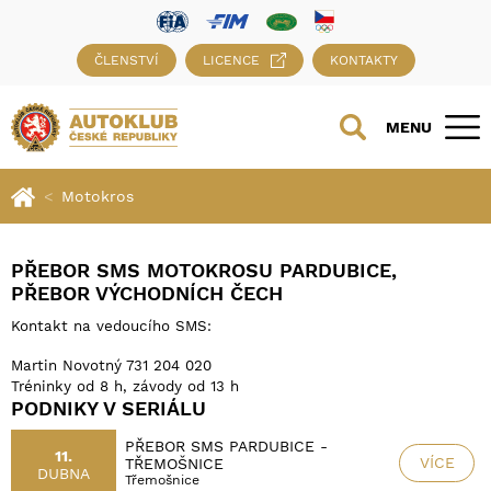
ČLENSTVÍ
LICENCE
KONTAKTY
MENU
Motokros
PŘEBOR SMS MOTOKROSU PARDUBICE,
PŘEBOR VÝCHODNÍCH ČECH
Kontakt na vedoucího SMS:
Martin Novotný 731 204 020
Tréninky od 8 h, závody od 13 h
PODNIKY V SERIÁLU
PŘEBOR SMS PARDUBICE -
11.
VÍCE
TŘEMOŠNICE
DUBNA
Třemošnice