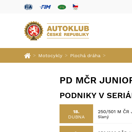
>
>
>
Motocykly
Plochá dráha
PD MČR JUNIOR
PODNIKY V SERI
250/501 M ČR
18.
DUBNA
Slaný