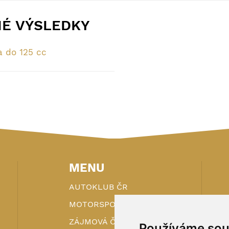
NÉ VÝSLEDKY
a do 125 cc
MENU
AUTOKLUB ČR
MOTORSPORT
ZÁJMOVÁ ČINNOST
Používáme sou