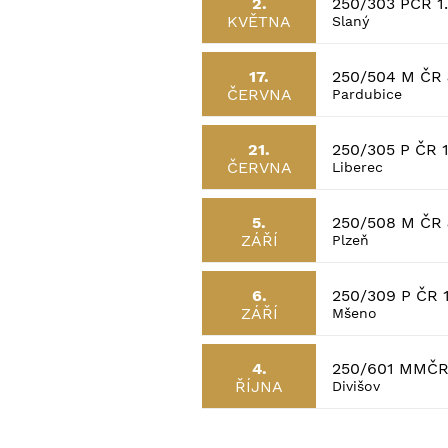
250/303 PČR 1
2.
KVĚTNA
Slaný
250/504 M ČR
17.
ČERVNA
Pardubice
250/305 P ČR 1
21.
ČERVNA
Liberec
250/508 M ČR
5.
ZÁŘÍ
Plzeň
250/309 P ČR 1
6.
ZÁŘÍ
Mšeno
250/601 MMČR
4.
ŘÍJNA
Divišov