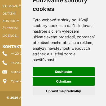
Používáme soubory
ZÁJMOVÁ ČINNOST
cookies
OSTATNÍ
Tyto webové stránky používají
KONTAKTY
soubory cookies a další sledovací
ČLENSTVÍ
nástroje s cílem vylepšení
LICENCE
uživatelského prostředí, zobrazení
přizpůsobeného obsahu a reklam,
KONTAKTY
analýzy návštěvnosti webových
+420 222 898 224 (sekretariat)
stránek a zjištění zdroje
návštěvnosti.
+420 222 898 221 (členství)
Souhlasím
autoklub@autoklub.cz
Opletalova 1337/29, 110 00 Praha 1
Odmítám
Upravit mé předvolby
© 2026
AUTOKLUB ČESKÉ REPUBLIKY
|
Nastavení cookies
Spravováno a hostováno u
DIGITREE