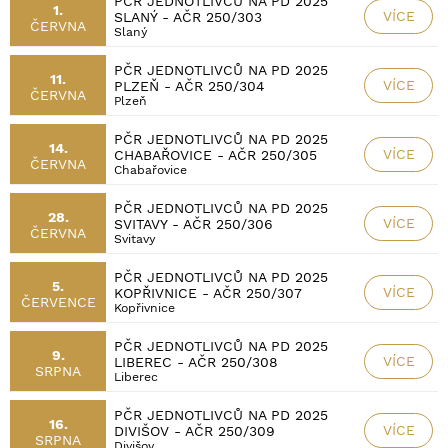
PČR JEDNOTLIVCŮ NA PD 2025
1.
VÍCE
SLANÝ - AČR 250/303
ČERVNA
Slaný
PČR JEDNOTLIVCŮ NA PD 2025
11.
VÍCE
PLZEŇ - AČR 250/304
ČERVNA
Plzeň
PČR JEDNOTLIVCŮ NA PD 2025
14.
VÍCE
CHABAŘOVICE - AČR 250/305
ČERVNA
Chabařovice
PČR JEDNOTLIVCŮ NA PD 2025
28.
VÍCE
SVITAVY - AČR 250/306
ČERVNA
Svitavy
PČR JEDNOTLIVCŮ NA PD 2025
5.
VÍCE
KOPŘIVNICE - AČR 250/307
ČERVENCE
Kopřivnice
PČR JEDNOTLIVCŮ NA PD 2025
9.
VÍCE
LIBEREC - AČR 250/308
SRPNA
Liberec
PČR JEDNOTLIVCŮ NA PD 2025
16.
VÍCE
DIVIŠOV - AČR 250/309
SRPNA
Divišov