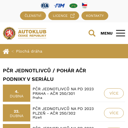
ČLENSTVÍ
LICENCE
KONTAKTY
MENU
Plochá dráha
PČR JEDNOTLIVCŮ / POHÁR AČR
PODNIKY V SERIÁLU
PČR JEDNOTLIVCŮ NA PD 2023
4.
VÍCE
PRAHA - AČR 250/301
DUBNA
Praha
PČR JEDNOTLIVCŮ NA PD 2023
22.
VÍCE
PLZEŇ - AČR 250/302
DUBNA
Plzeň