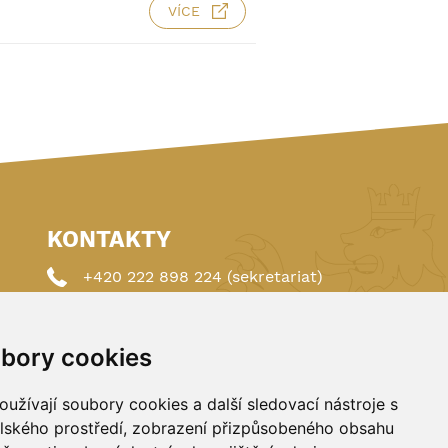
VÍCE
KONTAKTY
+420 222 898 224 (sekretariat)
+420 222 898 221 (členství)
bory cookies
autoklub@autoklub.cz
Opletalova 1337/29, 110 00 Praha 1
užívají soubory cookies a další sledovací nástroje s
elského prostředí, zobrazení přizpůsobeného obsahu