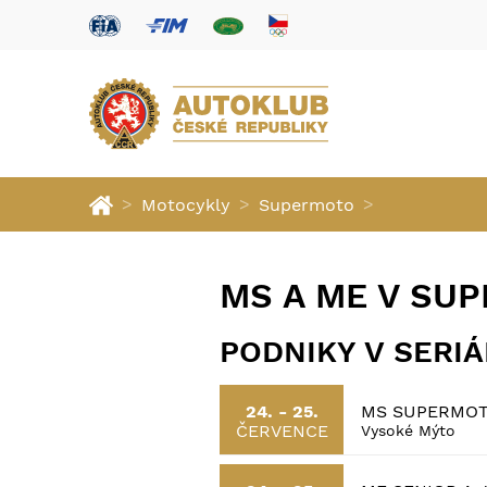
>
>
>
Motocykly
Supermoto
MS A ME V SU
PODNIKY V SERI
MS SUPERMOTO
24. - 25.
ČERVENCE
Vysoké Mýto