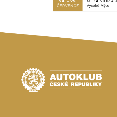
ME SENIOR A 
24. - 25.
ČERVENCE
Vysoké Mýto