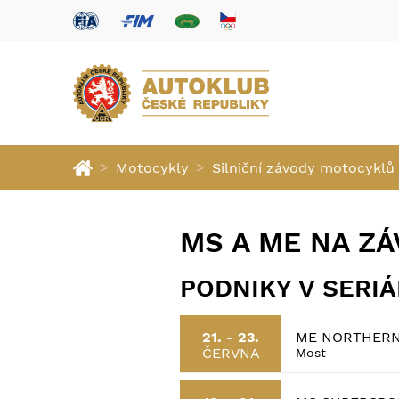
>
>
Motocykly
Silniční závody motocyklů
MS A ME NA Z
PODNIKY V SERI
ME NORTHERN 
21. - 23.
ČERVNA
Most