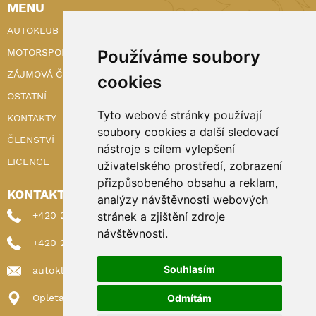
MENU
AUTOKLUB ČR
Používáme soubory
MOTORSPORT
ZÁJMOVÁ ČINNOST
cookies
OSTATNÍ
Tyto webové stránky používají
KONTAKTY
soubory cookies a další sledovací
ČLENSTVÍ
nástroje s cílem vylepšení
LICENCE
uživatelského prostředí, zobrazení
přizpůsobeného obsahu a reklam,
KONTAKTY
analýzy návštěvnosti webových
stránek a zjištění zdroje
+420 222 898 224 (sekretariat)
návštěvnosti.
+420 222 898 221 (členství)
Souhlasím
autoklub@autoklub.cz
Odmítám
Opletalova 1337/29, 110 00 Praha 1