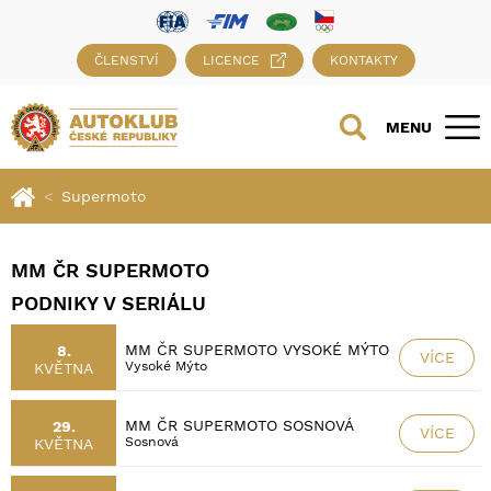
ČLENSTVÍ
LICENCE
KONTAKTY
MENU
Supermoto
MM ČR SUPERMOTO
PODNIKY V SERIÁLU
MM ČR SUPERMOTO VYSOKÉ MÝTO
8.
VÍCE
Vysoké Mýto
KVĚTNA
MM ČR SUPERMOTO SOSNOVÁ
29.
VÍCE
Sosnová
KVĚTNA