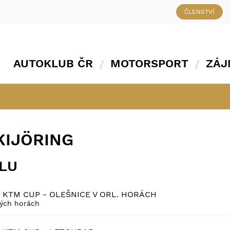
ČLENSTVÍ
AUTOKLUB ČR
MOTORSPORT
ZÁJ
IJÖRING
ÁLU
A KTM CUP - OLEŠNICE V ORL. HORÁCH
kých horách