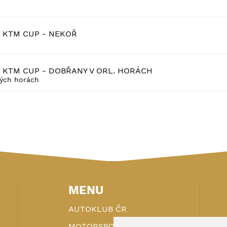
A KTM CUP - NEKOŘ
A KTM CUP - DOBŘANY V ORL. HORÁCH
kých horách
MENU
AUTOKLUB ČR
MOTORSPORT