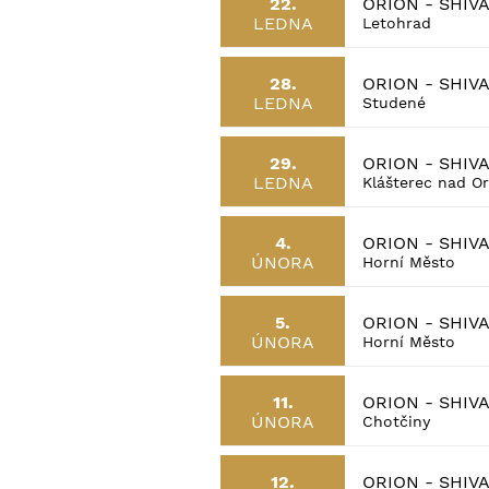
ORION - SHIV
22.
LEDNA
Letohrad
ORION - SHIV
28.
LEDNA
Studené
ORION - SHIV
29.
LEDNA
Klášterec nad Orl
ORION - SHIV
4.
ÚNORA
Horní Město
ORION - SHIV
5.
ÚNORA
Horní Město
ORION - SHIV
11.
ÚNORA
Chotčiny
ORION - SHIV
12.