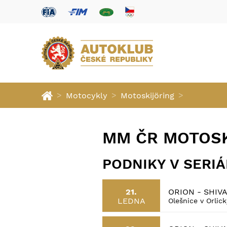
>
>
>
Motocykly
Motoskijöring
MM ČR MOTOSK
PODNIKY V SERI
ORION - SHIV
21.
LEDNA
Olešnice v Orlic