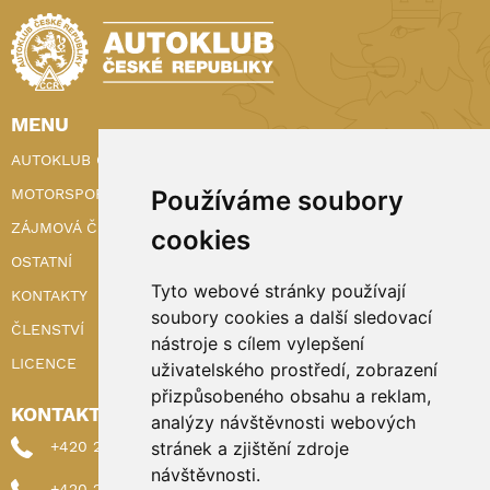
MENU
AUTOKLUB ČR
Používáme soubory
MOTORSPORT
ZÁJMOVÁ ČINNOST
cookies
OSTATNÍ
Tyto webové stránky používají
KONTAKTY
soubory cookies a další sledovací
ČLENSTVÍ
nástroje s cílem vylepšení
LICENCE
uživatelského prostředí, zobrazení
přizpůsobeného obsahu a reklam,
KONTAKTY
analýzy návštěvnosti webových
stránek a zjištění zdroje
+420 222 898 224 (sekretariat)
návštěvnosti.
+420 222 898 221 (členství)