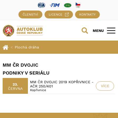
ČLENSTVÍ
LICENCE
KONTAKTY
MENU
Plochá dráha
MM ČR DVOJIC
PODNIKY V SERIÁLU
MM ČR DVOJIC 2019 KOPŘIVNICE -
23.
VÍCE
AČR 250/401
ČERVNA
Kopřivnice