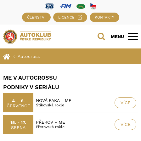
ČLENSTVÍ
LICENCE
KONTAKTY
MENU
Autocross
ME V AUTOCROSSU
PODNIKY V SERIÁLU
NOVÁ PAKA - ME
4. - 6.
VÍCE
Štikovská rokle
ČERVENCE
PŘEROV - ME
15. - 17.
VÍCE
Přerovská rokle
SRPNA