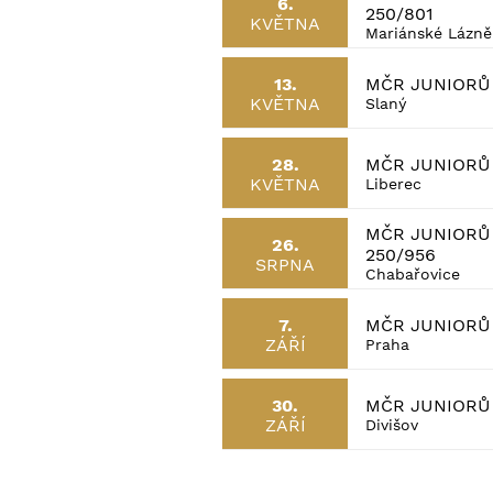
6.
250/801
KVĚTNA
Mariánské Lázně
MČR JUNIORŮ 
13.
KVĚTNA
Slaný
MČR JUNIORŮ 
28.
KVĚTNA
Liberec
MČR JUNIORŮ 
26.
250/956
SRPNA
Chabařovice
MČR JUNIORŮ 
7.
ZÁŘÍ
Praha
MČR JUNIORŮ 
30.
ZÁŘÍ
Divišov