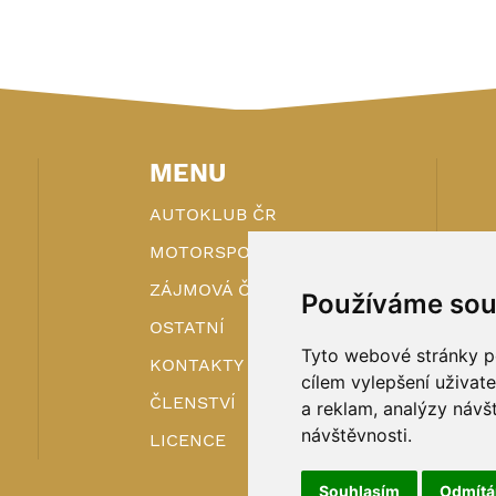
MENU
AUTOKLUB ČR
MOTORSPORT
ZÁJMOVÁ ČINNOST
Používáme sou
OSTATNÍ
Tyto webové stránky po
KONTAKTY
cílem vylepšení uživat
ČLENSTVÍ
a reklam, analýzy návš
návštěvnosti.
LICENCE
Souhlasím
Odmít