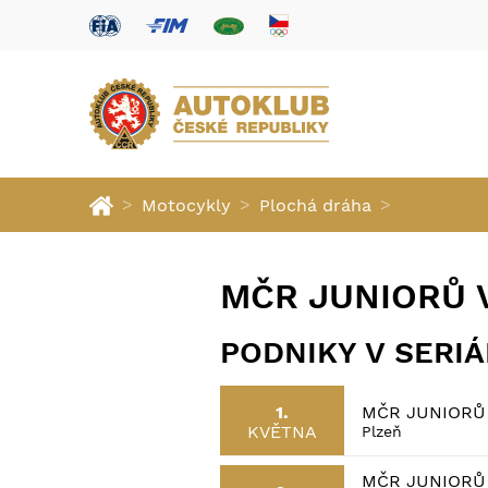
>
>
>
Motocykly
Plochá dráha
MČR JUNIORŮ V
PODNIKY V SERI
MČR JUNIORŮ 
1.
KVĚTNA
Plzeň
MČR JUNIORŮ 