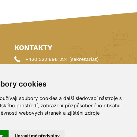
KONTAKTY
+420 222 898 224 (sekretariat)
+420 222 898 221 (členství)
bory cookies
autoklub@autoklub.cz
Opletalova 1337/29, 110 00 Praha 1
užívají soubory cookies a další sledovací nástroje s
elského prostředí, zobrazení přizpůsobeného obsahu
těvnosti webových stránek a zjištění zdroje
ám
Upravit mé předvolby