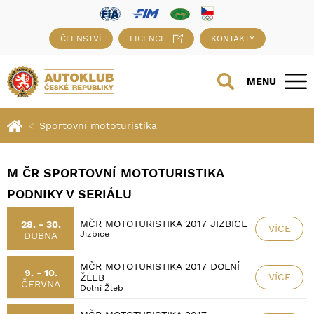
ČLENSTVÍ
LICENCE
KONTAKTY
MENU
Sportovní mototuristika
M ČR SPORTOVNÍ MOTOTURISTIKA
PODNIKY V SERIÁLU
MČR MOTOTURISTIKA 2017 JIZBICE
28. - 30.
VÍCE
Jizbice
DUBNA
MČR MOTOTURISTIKA 2017 DOLNÍ
9. - 10.
VÍCE
ŽLEB
ČERVNA
Dolní Žleb