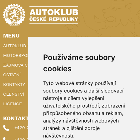
MENU
AUTOKLUB ČR
Používáme soubory
MOTORSPORT
ZÁJMOVÁ ČINNOST
cookies
OSTATNÍ
Tyto webové stránky používají
KONTAKTY
soubory cookies a další sledovací
ČLENSTVÍ
nástroje s cílem vylepšení
LICENCE
uživatelského prostředí, zobrazení
přizpůsobeného obsahu a reklam,
KONTAKTY
analýzy návštěvnosti webových
stránek a zjištění zdroje
+420 222 898 224 (sekretariat)
návštěvnosti.
+420 222 898 221 (členství)