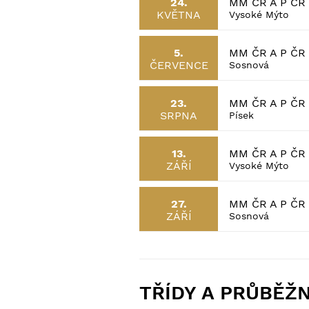
MM ČR A P Č
24.
KVĚTNA
Vysoké Mýto
MM ČR A P Č
5.
ČERVENCE
Sosnová
MM ČR A P ČR
23.
SRPNA
Písek
MM ČR A P Č
13.
ZÁŘÍ
Vysoké Mýto
MM ČR A P Č
27.
ZÁŘÍ
Sosnová
TŘÍDY A PRŮBĚŽ