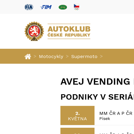
>
>
>
Motocykly
Supermoto
AVEJ VENDING
PODNIKY V SERI
MM ČR A P ČR
2.
KVĚTNA
Písek