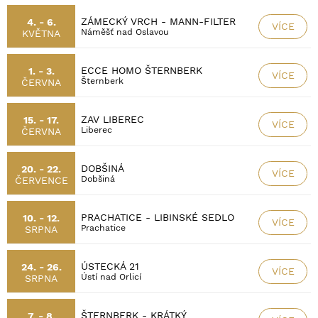
ZÁMECKÝ VRCH - MANN-FILTER
4. - 6.
VÍCE
Náměšť nad Oslavou
KVĚTNA
ECCE HOMO ŠTERNBERK
1. - 3.
VÍCE
Šternberk
ČERVNA
ZAV LIBEREC
15. - 17.
VÍCE
Liberec
ČERVNA
DOBŠINÁ
20. - 22.
VÍCE
Dobšiná
ČERVENCE
PRACHATICE - LIBINSKÉ SEDLO
10. - 12.
VÍCE
Prachatice
SRPNA
ÚSTECKÁ 21
24. - 26.
VÍCE
Ústí nad Orlicí
SRPNA
ŠTERNBERK - KRÁTKÝ
7. - 8.