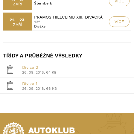
VÍCE
Šternberk
ZÁŘÍ
PRAMOS HILLCLIMB XIII. DIVÁCKÁ
21. - 23.
VÍCE
13°
ZÁŘÍ
Diváky
TŘÍDY A PRŮBĚŽNÉ VÝSLEDKY
Divize 2
26. 09. 2018, 64 KB
Divize 1
26. 09. 2018, 66 KB