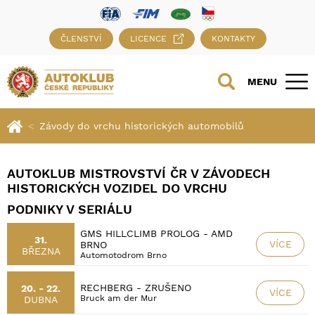
ČLENSTVÍ
LICENCE
KONTAKTY
MENU
Závody do vrchu historických automobilů
AUTOKLUB MISTROVSTVÍ ČR V ZÁVODECH
HISTORICKÝCH VOZIDEL DO VRCHU
PODNIKY V SERIÁLU
GMS HILLCLIMB PROLOG - AMD
31.
VÍCE
BRNO
BŘEZNA
Automotodrom Brno
RECHBERG - ZRUŠENO
20. - 22.
VÍCE
Bruck am der Mur
DUBNA