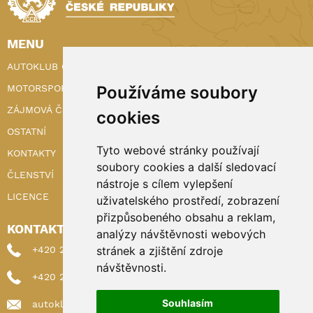
MENU
AUTOKLUB ČR
Používáme soubory
MOTORSPORT
ZÁJMOVÁ ČINNOST
cookies
OSTATNÍ
Tyto webové stránky používají
KONTAKTY
soubory cookies a další sledovací
ČLENSTVÍ
nástroje s cílem vylepšení
LICENCE
uživatelského prostředí, zobrazení
přizpůsobeného obsahu a reklam,
KONTAKTY
analýzy návštěvnosti webových
stránek a zjištění zdroje
+420 222 898 224 (sekretariat)
návštěvnosti.
+420 222 898 221 (členství)
Souhlasím
autoklub@autoklub.cz