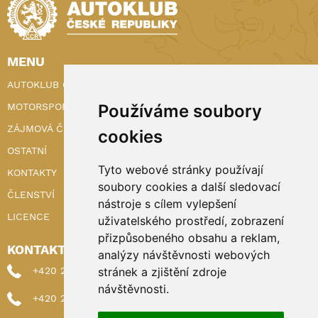
MENU
AUTOKLUB ČR
Používáme soubory
MOTORSPORT
ZÁJMOVÁ ČINNOST
cookies
OSTATNÍ
Tyto webové stránky používají
KONTAKTY
soubory cookies a další sledovací
ČLENSTVÍ
nástroje s cílem vylepšení
LICENCE
uživatelského prostředí, zobrazení
přizpůsobeného obsahu a reklam,
KONTAKTY
analýzy návštěvnosti webových
stránek a zjištění zdroje
+420 222 898 224 (sekretariat)
návštěvnosti.
+420 222 898 221 (členství)