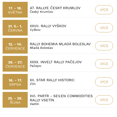
47. RALLYE ČESKÝ KRUMLOV
17. - 18.
VÍCE
Český Krumlov
KVĚTNA
XXVII. RALLY VYŠKOV
31. 5.- 1.
VÍCE
Vyškov
ČERVNA
RALLY BOHEMIA MLADÁ BOLESLAV
12. - 14.
VÍCE
Mladá Boleslav
ČERVENCE
XXXX. INVELT RALLY PAČEJOV
26. - 27.
VÍCE
Pačejov
ČERVENCE
XII. STAR RALLY HISTORIC
16. - 17.
VÍCE
Zlín
SRPNA
XVI. PARTR - SEV.EN COMMODITIES
25. - 26.
VÍCE
RALLY VSETÍN
ŘÍJNA
Vsetín