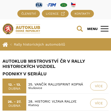
ČLENSTVÍ
LICENCE
KONTAKTY
MENU
Rally historických automobilů
AUTOKLUB MISTROVSTVÍ ČR V RALLY
HISTORICKÝCH VOZIDEL
PODNIKY V SERIÁLU
25. VANČÍK RALLYSPRINT KOPNÁ
12. - 13.
VÍCE
Slušovice
DUBNA
28. HISTORIC VLTAVA RALLYE
26. - 27.
VÍCE
Klatovy
DUBNA