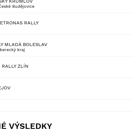
ESKÝ KRUMLOV
České Budějovice
PETRONAS RALLY
LY MLADÁ BOLESLAV
berecký kraj
RALLY ZLÍN
EJOV
NÉ VÝSLEDKY