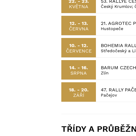
53. RALLYE Č
22. - 23.
KVĚTNA
Český Krumlov; 
21. AGROTEC 
12. - 13.
ČERVNA
Hustopeče
BOHEMIA RAL
10. - 12.
ČERVENCE
Středočeský a Li
BARUM CZECH 
14. - 16.
SRPNA
Zlín
47. RALLY PAČ
18. - 20.
ZÁŘÍ
Pačejov
TŘÍDY A PRŮBĚŽ