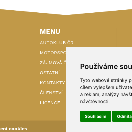
MENU
AUTOKLUB ČR
MOTORSPORT
ZÁJMOVÁ ČINNOST
Používáme sou
OSTATNÍ
Tyto webové stránky po
KONTAKTY
cílem vylepšení uživat
ČLENSTVÍ
a reklam, analýzy návš
návštěvnosti.
LICENCE
Souhlasím
Odmít
ení cookies