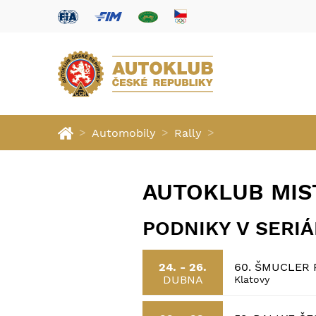
>
>
>
Automobily
Rally
AUTOKLUB MIS
PODNIKY V SERI
60. ŠMUCLER 
24. - 26.
DUBNA
Klatovy