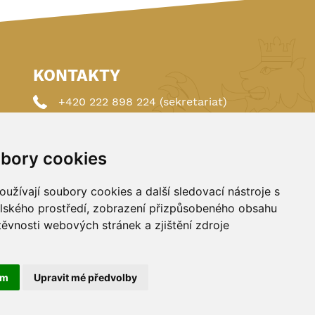
KONTAKTY
+420 222 898 224 (sekretariat)
+420 222 898 221 (členství)
bory cookies
autoklub@autoklub.cz
Opletalova 1337/29, 110 00 Praha 1
užívají soubory cookies a další sledovací nástroje s
elského prostředí, zobrazení přizpůsobeného obsahu
těvnosti webových stránek a zjištění zdroje
ám
Upravit mé předvolby
FANSHOP
Spravováno a hostováno u
DIGITREE