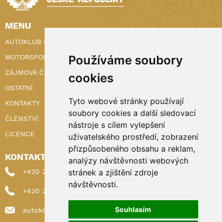
MENU
AUTOKLUB ČR
MOTORSPORT
Používáme soubory
ZÁJMOVÁ ČINNOST
cookies
OSTATNÍ
Tyto webové stránky používají
KONTAKTY
soubory cookies a další sledovací
ČLENSTVÍ
nástroje s cílem vylepšení
LICENCE
uživatelského prostředí, zobrazení
přizpůsobeného obsahu a reklam,
KONTAKTY
analýzy návštěvnosti webových
+420 222 898 224 (sekretariat)
stránek a zjištění zdroje
návštěvnosti.
+420 222 898 221 (členství)
Souhlasím
autoklub@autoklub.cz