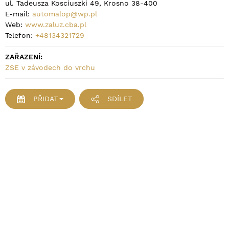
ul. Tadeusza Kosciuszki 49, Krosno 38-400
E-mail:
automalop@wp.pl
Web:
www.zaluz.cba.pl
Telefon:
+48134321729
ZAŘAZENÍ:
ZSE v závodech do vrchu
PŘIDAT
SDÍLET