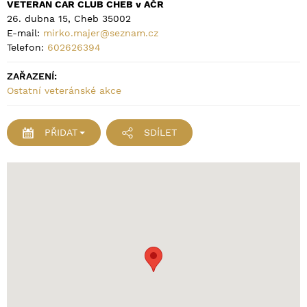
VETERAN CAR CLUB CHEB v AČR
26. dubna 15, Cheb 35002
E-mail:
mirko.majer@seznam.cz
Telefon:
602626394
ZAŘAZENÍ:
Ostatní veteránské akce
PŘIDAT
SDÍLET