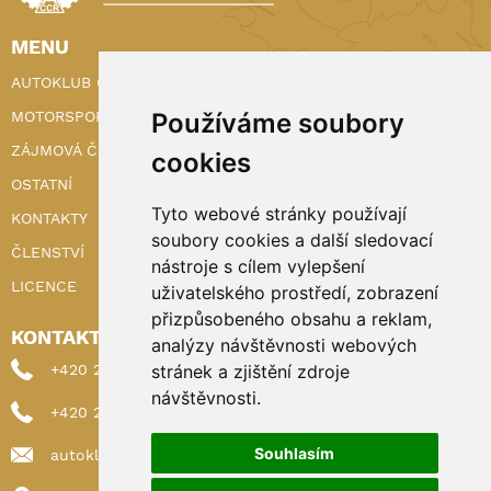
MENU
AUTOKLUB ČR
MOTORSPORT
Používáme soubory
ZÁJMOVÁ ČINNOST
cookies
OSTATNÍ
Tyto webové stránky používají
KONTAKTY
soubory cookies a další sledovací
ČLENSTVÍ
nástroje s cílem vylepšení
LICENCE
uživatelského prostředí, zobrazení
přizpůsobeného obsahu a reklam,
KONTAKTY
analýzy návštěvnosti webových
+420 222 898 224 (sekretariat)
stránek a zjištění zdroje
návštěvnosti.
+420 222 898 221 (členství)
Souhlasím
autoklub@autoklub.cz