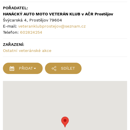
POŘADATEL:
HANÁCKÝ AUTO MOTO VETERÁN KLUB v AČR Prostějov
Švýcarská 4, Prostějov 79604
E-mail:
veteranklubprostejov@seznam.cz
Telefon:
602824254
ZAŘAZENÍ:
Ostatní veteránské akce
PŘIDAT
SDÍLET