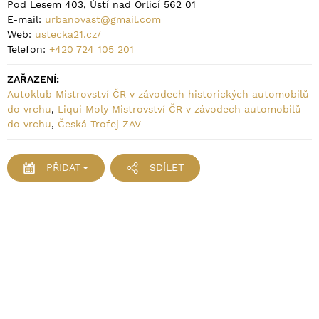
Pod Lesem 403, Ústí nad Orlicí 562 01
E-mail:
urbanovast@gmail.com
Web:
ustecka21.cz/
Telefon:
+420 724 105 201
ZAŘAZENÍ:
Autoklub Mistrovství ČR v závodech historických automobilů
do vrchu
,
Liqui Moly Mistrovství ČR v závodech automobilů
do vrchu
,
Česká Trofej ZAV
PŘIDAT
SDÍLET