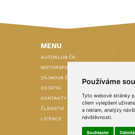
MENU
AUTOKLUB ČR
MOTORSPORT
ZÁJMOVÁ ČINNOST
Používáme sou
OSTATNÍ
Tyto webové stránky po
KONTAKTY
cílem vylepšení uživat
ČLENSTVÍ
a reklam, analýzy návš
návštěvnosti.
LICENCE
Souhlasím
Odmít