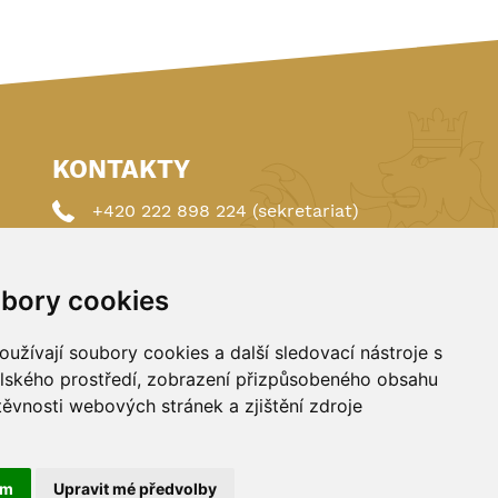
KONTAKTY
+420 222 898 224 (sekretariat)
+420 222 898 221 (členství)
bory cookies
autoklub@autoklub.cz
Opletalova 1337/29, 110 00 Praha 1
užívají soubory cookies a další sledovací nástroje s
elského prostředí, zobrazení přizpůsobeného obsahu
těvnosti webových stránek a zjištění zdroje
ám
Upravit mé předvolby