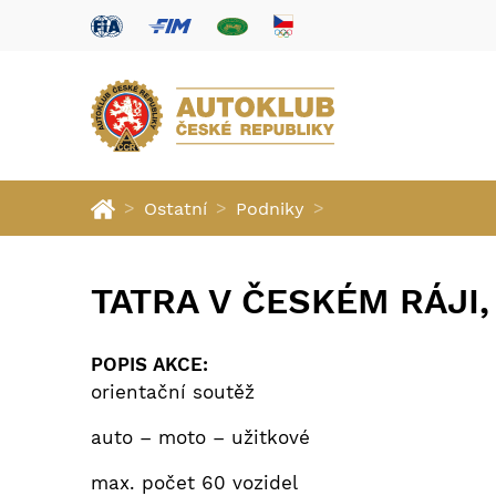
>
>
>
Ostatní
Podniky
TATRA V ČESKÉM RÁJI,
POPIS AKCE:
orientační soutěž
auto – moto – užitkové
max. počet 60 vozidel