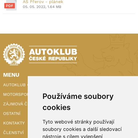
AS Přerov - plánek
05. 05. 2022, 1.64 MB
MENU
AUTOKLUB ČR
MOTORSPORT
Používáme soubory
ZÁJMOVÁ ČINNOST
cookies
OSTATNÍ
Tyto webové stránky používají
KONTAKTY
soubory cookies a další sledovací
ČLENSTVÍ
nástroje s cílem vylepšení