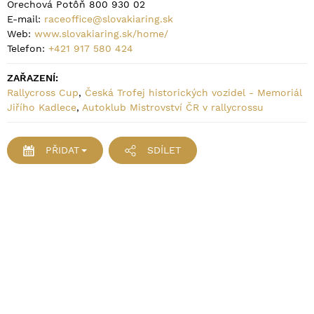
Orechová Potôň 800 930 02
E-mail:
raceoffice@slovakiaring.sk
Web:
www.slovakiaring.sk/home/
Telefon:
+421 917 580 424
ZAŘAZENÍ:
Rallycross Cup
,
Česká Trofej historických vozidel - Memoriál
Jiřího Kadlece
,
Autoklub Mistrovství ČR v rallycrossu
PŘIDAT
SDÍLET