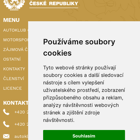
MENU
AUTOKLUB ČR
MOTORSPORT
Používáme soubory
ZÁJMOVÁ ČINNOST
cookies
OSTATNÍ
Tyto webové stránky používají
KONTAKTY
soubory cookies a další sledovací
ČLENSTVÍ
nástroje s cílem vylepšení
LICENCE
uživatelského prostředí, zobrazení
přizpůsobeného obsahu a reklam,
KONTAKTY
analýzy návštěvnosti webových
+420 222 898 224 (sekretariat)
stránek a zjištění zdroje
návštěvnosti.
+420 222 898 221 (členství)
Souhlasím
autoklub@autoklub.cz