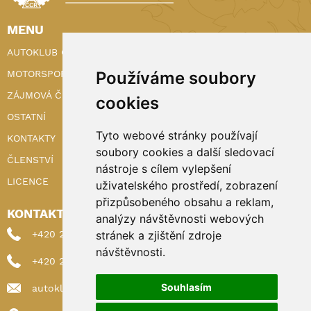
MENU
AUTOKLUB ČR
MOTORSPORT
Používáme soubory
ZÁJMOVÁ ČINNOST
cookies
OSTATNÍ
Tyto webové stránky používají
KONTAKTY
soubory cookies a další sledovací
ČLENSTVÍ
nástroje s cílem vylepšení
LICENCE
uživatelského prostředí, zobrazení
přizpůsobeného obsahu a reklam,
KONTAKTY
analýzy návštěvnosti webových
+420 222 898 224 (sekretariat)
stránek a zjištění zdroje
návštěvnosti.
+420 222 898 221 (členství)
Souhlasím
autoklub@autoklub.cz