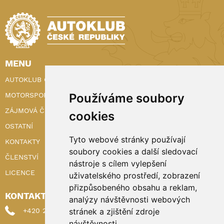
MENU
AUTOKLUB ČR
MOTORSPORT
Používáme soubory
ZÁJMOVÁ ČINNOST
cookies
OSTATNÍ
Tyto webové stránky používají
KONTAKTY
soubory cookies a další sledovací
ČLENSTVÍ
nástroje s cílem vylepšení
LICENCE
uživatelského prostředí, zobrazení
přizpůsobeného obsahu a reklam,
KONTAKTY
analýzy návštěvnosti webových
+420 222 898 224 (sekretariat)
stránek a zjištění zdroje
návštěvnosti.