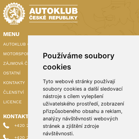
MENU
AUTOKLUB ČR
MOTORSPORT
Používáme soubory
ZÁJMOVÁ ČINNOST
cookies
OSTATNÍ
Tyto webové stránky používají
KONTAKTY
soubory cookies a další sledovací
ČLENSTVÍ
nástroje s cílem vylepšení
LICENCE
uživatelského prostředí, zobrazení
přizpůsobeného obsahu a reklam,
KONTAKTY
analýzy návštěvnosti webových
+420 222 898 224 (sekretariat)
stránek a zjištění zdroje
návštěvnosti.
+420 222 898 221 (členství)