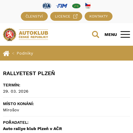
ČLENSTVÍ
LICENCE
KONTAKTY
MENU
Podniky
RALLYETEST PLZEŇ
TERMÍN:
29. 03. 2026
MÍSTO KONÁNÍ:
Mirošov
POŘADATEL:
Auto rallye klub Plzeň v AČR