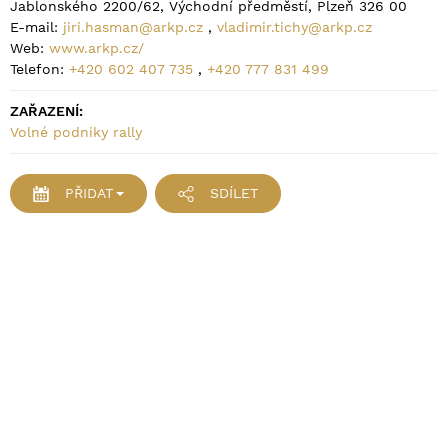
Jablonského 2200/62, Východní předměstí, Plzeň 326 00
E-mail:
jiri.hasman@arkp.cz
,
vladimir.tichy@arkp.cz
Web:
www.arkp.cz/
Telefon:
+420 602 407 735
,
+420 777 831 499
ZAŘAZENÍ:
Volné podniky rally
PŘIDAT
SDÍLET