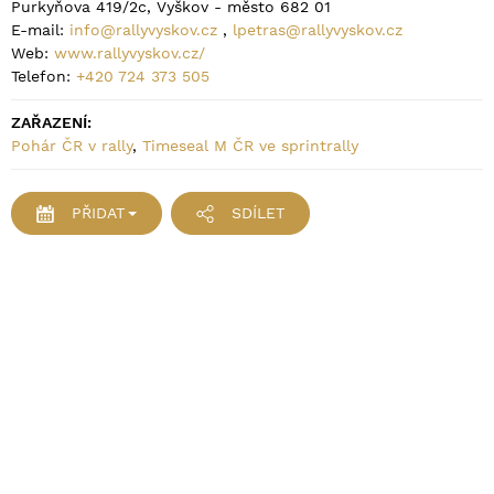
Purkyňova 419/2c, Vyškov - město 682 01
E-mail:
info@rallyvyskov.cz
,
lpetras@rallyvyskov.cz
Web:
www.rallyvyskov.cz/
Telefon:
+420 724 373 505
ZAŘAZENÍ:
Pohár ČR v rally
,
Timeseal M ČR ve sprintrally
PŘIDAT
SDÍLET