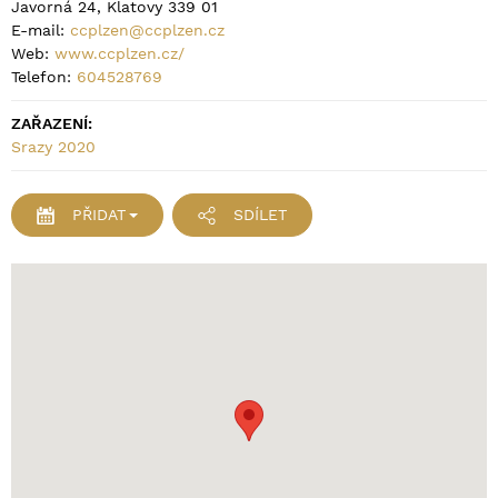
Javorná 24, Klatovy 339 01
E-mail:
ccplzen@ccplzen.cz
Web:
www.ccplzen.cz/
Telefon:
604528769
ZAŘAZENÍ:
Srazy 2020
PŘIDAT
SDÍLET