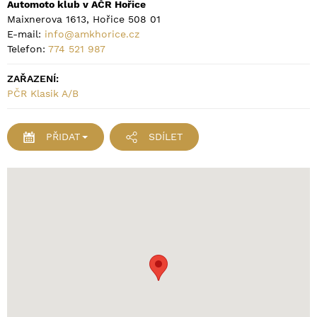
Automoto klub v AČR Hořice
Maixnerova 1613, Hořice 508 01
E-mail:
info@amkhorice.cz
Telefon:
774 521 987
ZAŘAZENÍ:
PČR Klasik A/B
PŘIDAT
SDÍLET