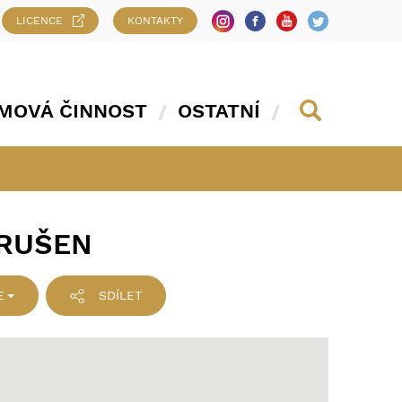
LICENCE
KONTAKTY
MOVÁ ČINNOST
OSTATNÍ
ZRUŠEN
E
SDÍLET