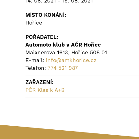
14. 08. 2021 - 15. 08. 2021
MÍSTO KONÁNÍ:
Hořice
POŘADATEL:
Automoto klub v AČR Hořice
Maixnerova 1613, Hořice 508 01
E-mail:
info@amkhorice.cz
Telefon:
774 521 987
ZAŘAZENÍ:
PČR Klasik A+B