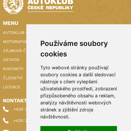
MENU
AUTOKLUB ČR
MOTORSPORT
Používáme soubory
ZÁJMOVÁ ČINNOST
cookies
OSTATNÍ
Tyto webové stránky používají
KONTAKTY
soubory cookies a další sledovací
ČLENSTVÍ
nástroje s cílem vylepšení
LICENCE
uživatelského prostředí, zobrazení
přizpůsobeného obsahu a reklam,
KONTAKTY
analýzy návštěvnosti webových
+420 222 898 224 (sekretariat)
stránek a zjištění zdroje
návštěvnosti.
+420 222 898 221 (členství)