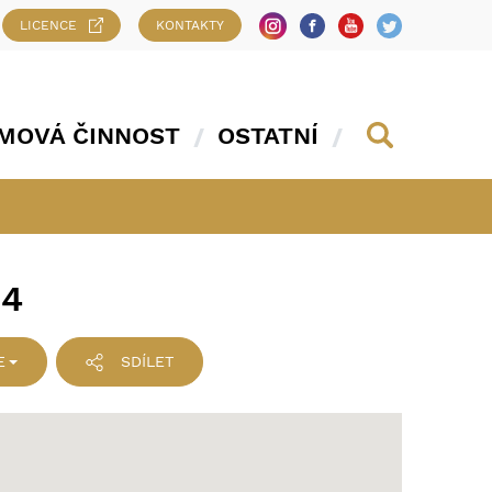
LICENCE
KONTAKTY
MOVÁ ČINNOST
OSTATNÍ
54
E
SDÍLET